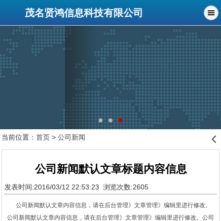
茂名贤鸿信息科技有限公司
当前位置：
首页
>
公司新闻
󰊒
公司新闻默认文章标题内容信息
发表时间:2016/03/12 22:53:23 浏览次数:2605
公司新闻默认文章内容信息，请在后台管理》文章管理》编辑里进行修改。
公司新闻默认文章内容信息，请在后台管理》文章管理》编辑里进行修改。公司